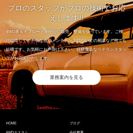
プロのスタッフがプロの技術でお応
えします!!
4WD車＆オフロードを中心に販売、整備を扱っています。ご検
討に際してご不明な点やメンテナンスについての相談など何でも
結構です。お気軽にお声掛け下さい。経験豊富なベテランスタッ
フがお応えいたします。
業務案内を見る
HOME
ブログ
4WDカスタム
会社概要