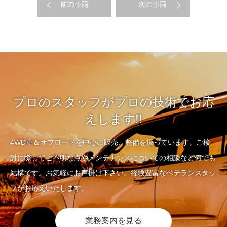
前の車両
次の車両
プロのスタッフがプロの技術でお応
えします!!
4WD車＆オフロードを中心に販売、整備を扱っています。ご検
討に際してご不明な点やメンテナンスについての相談など何でも
結構です。お気軽にお声掛け下さい。経験豊富なベテランスタッ
フがお応えいたします。
業務案内を見る