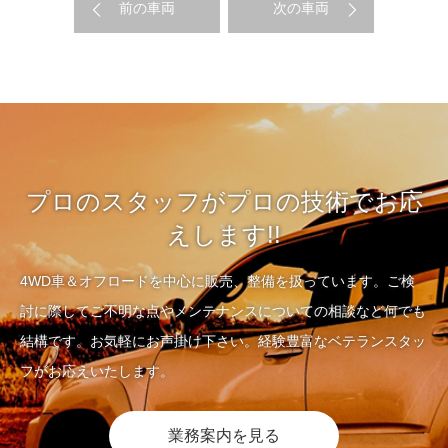
前の車両
次の車両
プロのスタッフがプロの技術でお応
えします!!
4WD車＆オフロードを中心に販売、整備を扱っています。ご検
討に際してご不明な点やメンテナンスについての相談など何でも
結構です。お気軽にお声掛け下さい。経験豊富なベテランスタッ
フがお応えいたします。
業務案内を見る