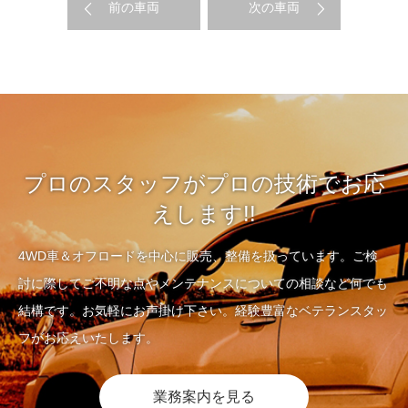
前の車両
次の車両
プロのスタッフがプロの技術でお応
えします!!
4WD車＆オフロードを中心に販売、整備を扱っています。ご検
討に際してご不明な点やメンテナンスについての相談など何でも
結構です。お気軽にお声掛け下さい。経験豊富なベテランスタッ
フがお応えいたします。
業務案内を見る