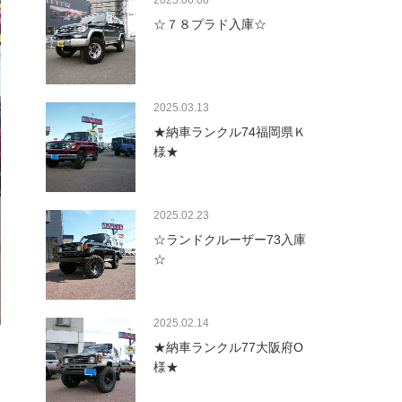
2025.06.08
☆７８プラド入庫☆
2025.03.13
★納車ランクル74福岡県Ｋ
様★
2025.02.23
☆ランドクルーザー73入庫
☆
2025.02.14
★納車ランクル77大阪府O
様★