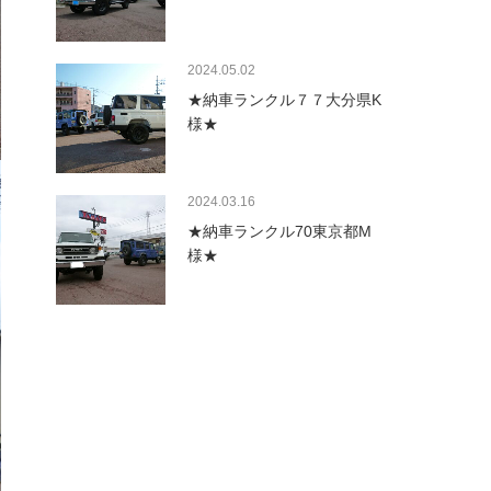
2024.05.02
★納車ランクル７７大分県K
様★
2024.03.16
★納車ランクル70東京都M
様★