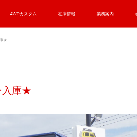
4WDカスタム
在庫情報
業務案内
庫★
ー入庫★