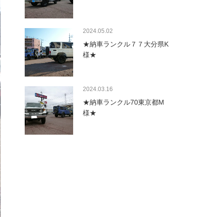
2024.05.02
★納車ランクル７７大分県K
様★
2024.03.16
★納車ランクル70東京都M
様★