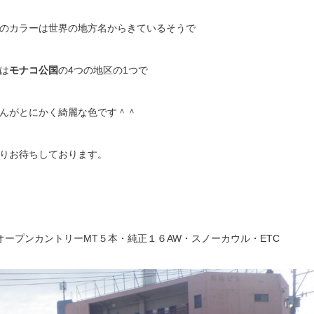
のカラーは世界の地方名からきているそうで
は
モナコ公国
の4つの地区の1つで
んがとにかく綺麗な色です＾＾
りお待ちしております。
ープンカントリーMT５本・純正１６AW・スノーカウル・ETC