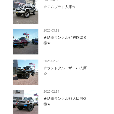
2025.06.08
☆７８プラド入庫☆
2025.03.13
★納車ランクル74福岡県Ｋ
様★
2025.02.23
☆ランドクルーザー73入庫
☆
2025.02.14
★納車ランクル77大阪府O
様★