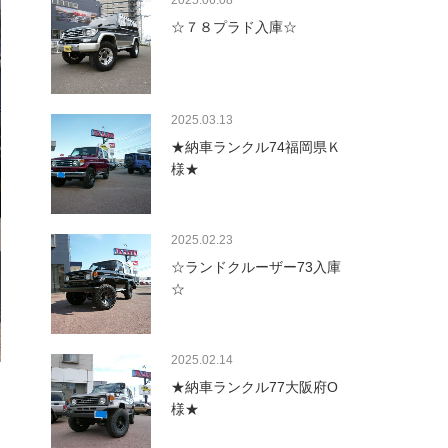
2025.06.08
☆７８プラド入庫☆
2025.03.13
★納車ランクル74福岡県Ｋ
様★
2025.02.23
☆ランドクルーザー73入庫
☆
2025.02.14
★納車ランクル77大阪府O
様★