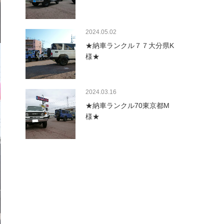
2024.05.02
★納車ランクル７７大分県K
様★
2024.03.16
★納車ランクル70東京都M
様★