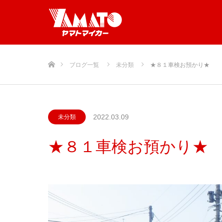
ホーム
ブログ一覧
未分類
★８１車検お預かり★
2022.03.09
未分類
★８１車検お預かり★