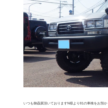
いつも御贔屓頂いておりますN様より81の車検をお預か