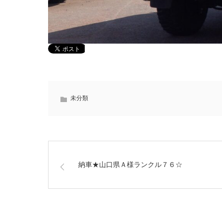
未分類
納車★山口県Ａ様ランクル７６☆