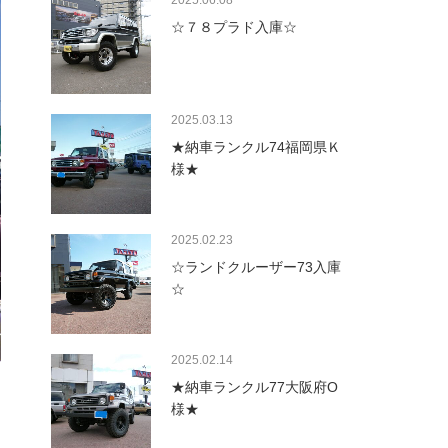
2025.06.08
☆７８プラド入庫☆
2025.03.13
★納車ランクル74福岡県Ｋ
様★
2025.02.23
☆ランドクルーザー73入庫
☆
2025.02.14
★納車ランクル77大阪府O
様★