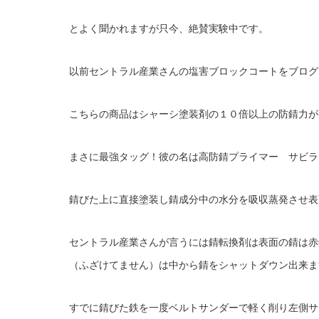
とよく聞かれますが只今、絶賛実験中です。
以前セントラル産業さんの塩害ブロックコートをブログ
こちらの商品はシャーシ塗装剤の１０倍以上の防錆力が
まさに最強タッグ！彼の名は高防錆プライマー サビラ
錆びた上に直接塗装し錆成分中の水分を吸収蒸発させ表
セントラル産業さんが言うには錆転換剤は表面の錆は赤
（ふざけてません）は中から錆をシャットダウン出来ま
すでに錆びた鉄を一度ベルトサンダーで軽く削り左側サ