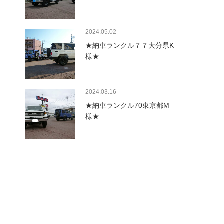
2024.05.02
★納車ランクル７７大分県K
様★
2024.03.16
★納車ランクル70東京都M
様★